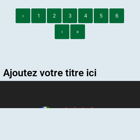
‹
1
2
3
4
5
6
›
»
Ajoutez votre titre ici
L'Association Franco-Algérienne de
Pneumologie a pour mission de regrouper les
pneumologues franco-algériens ainsi que les