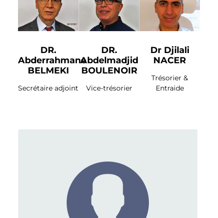
DR.
DR.
Dr Djilali
Abderrahmane
Abdelmadjid
NACER
BELMEKI
BOULENOIR
Trésorier &
Secrétaire adjoint
Vice-trésorier
Entraide