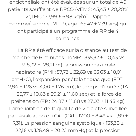
endothéliale ont été évaluées sur un total de 40
patients souffrant de BPCO (VEMS: 45,43 ± 20,20%
2
vr, IMC : 27,99 ± 6,98 kg/m
, Rapport
Homme/Femme : 21 : 19, âge : 65,47 ± 7,39 ans) qui
ont participé à un programme de RP de 4
semaines.
La RP a été efficace sur la distance au test de
marche de 6 minutes (TdM6′ : 335,32 ± 110,43 vs
398,32 ± 128,21 m), la pression maximale
inspiratoire (PMI : 57,72 ± 22,69 vs 63,63 ± 18,01
cmH
O), l’expansion pariétale thoracique (EPT :
2
2,84 ± 1,26 vs 4,00 ± 1,76 cm), le temps d’apnée (TA
: 25,77 ± 10,63 à 29,21 ± 11,60 sec) et la force de
préhension (FP : 24,87 ± 11,88 vs 27,03 ± 11,43 kg).
L’amélioration de la qualité de vie a été surveillée
par l’évaluation du CAT (CAT : 17,00 ± 8,49 vs 11,89 ±
7,31). La pression sanguine systolique ( 133,38 ±
22,16 vs 126,48 ± 20,22 mmHg) et la pression