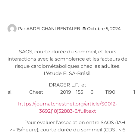
Par
ABDELGHANI BENTALEB
Octobre 5, 2024
SAOS, courte durée du sommeil, et leurs
interactions avec la somnolence et les facteurs de
risque cardiométaboliques chez les adultes.
L‘étude ELSA-Brésil.
DRAGER L.F. et
al. Chest 2019 155 6 1190 11
https://journal.chestnet.org/article/S0012-
3692(18)32883-6/fulltext
Pour évaluer l’association entre SAOS (IAH
>= 15/heure), courte durée du sommeil (CDS : < 6