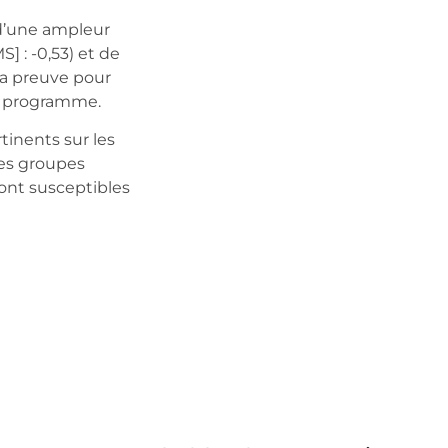
 d’une ampleur
 : -0,53) et de
la preuve pour
du programme.
inents sur les
des groupes
sont susceptibles