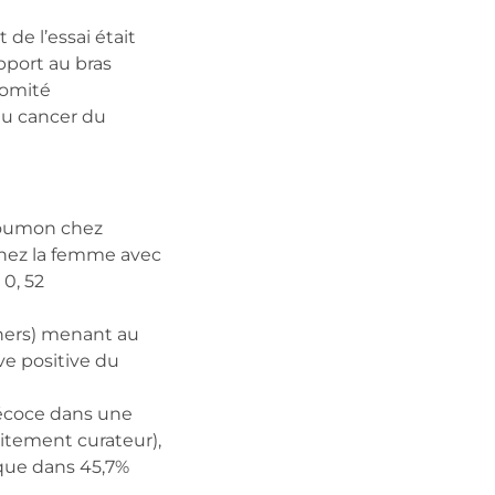
 de l’essai était
pport au bras
comité
au cancer du
 poumon chez
 chez la femme avec
 0, 52
nners) menant au
ve positive du
récoce dans une
aitement curateur),
ique dans 45,7%