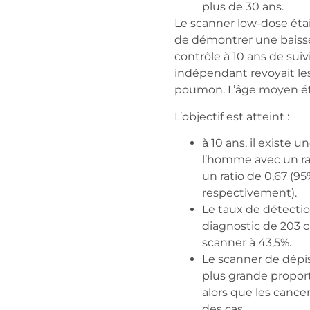
plus de 30 ans.
Le scanner low-dose était 
de démontrer une baisse
contrôle à 10 ans de suiv
indépendant revoyait le
poumon. L’âge moyen éta
L’objectif est atteint :
à 10 ans, il existe
l’homme avec un rat
un ratio de 0,67 (95%
respectivement).
Le taux de détectio
diagnostic de 203 c
scanner à 43,5%.
Le scanner de dépi
plus grande proport
alors que les cance
des cas.