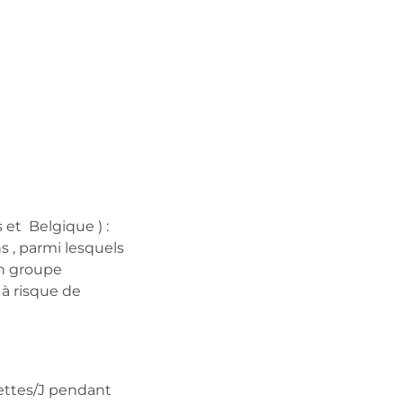
 et Belgique ) :
s , parmi lesquels
un groupe
 à risque de
rettes/J pendant