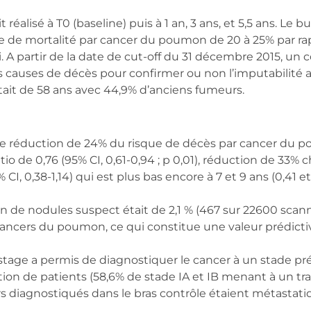
réalisé à T0 (baseline) puis à 1 an, 3 ans, et 5,5 ans. Le but
 de mortalité par cancer du poumon de 20 à 25% par ra
i. A partir de la date de cut-off du 31 décembre 2015, un 
s causes de décès pour confirmer ou non l’imputabilité 
it de 58 ans avec 44,9% d’anciens fumeurs.
 une réduction de 24% du risque de décès par cancer du
io de 0,76 (95% CI, 0,61-0,94 ; p 0,01), réduction de 33%
 CI, 0,38-1,14) qui est plus bas encore à 7 et 9 ans (0,41 et
n de nodules suspect était de 2,1 % (467 sur 22600 sca
ancers du poumon, ce qui constitue une valeur prédicti
stage a permis de diagnostiquer le cancer à un stade p
ion de patients (58,6% de stade IA et IB menant à un tr
rs diagnostiqués dans le bras contrôle étaient métastat