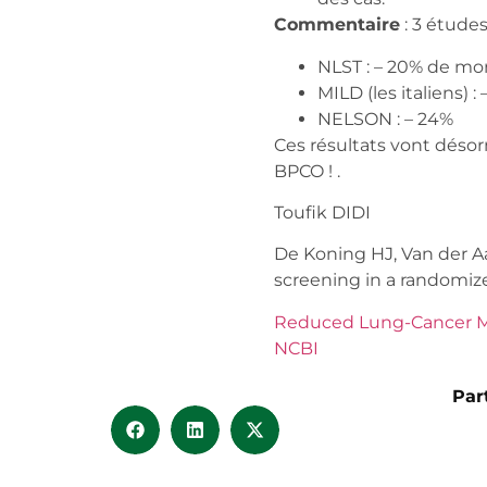
Commentaire
: 3 études
NLST : – 20% de mor
MILD (les italiens) :
NELSON : – 24%
Ces résultats vont déso
BPCO ! .
Toufik DIDI
De Koning HJ, Van der A
screening in a randomized
Reduced Lung-Cancer Mor
NCBI
Par