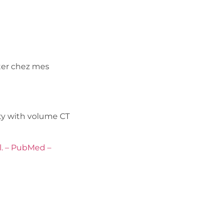
ter chez mes
ty with volume CT
l. – PubMed –