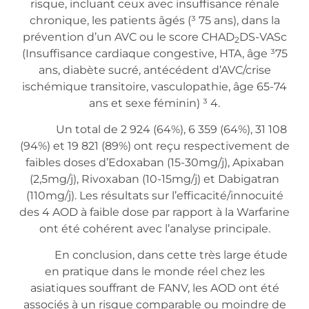
risque, incluant ceux avec insuffisance rénale
chronique, les patients âgés (³ 75 ans), dans la
prévention d’un AVC ou le score CHAD
DS-VASc
2
(Insuffisance cardiaque congestive, HTA, âge ³75
ans, diabète sucré, antécédent d’AVC/crise
ischémique transitoire, vasculopathie, âge 65-74
ans et sexe féminin) ³ 4.
Un total de 2 924 (64%), 6 359 (64%), 31 108
(94%) et 19 821 (89%) ont reçu respectivement de
faibles doses d’Edoxaban (15-30mg/j), Apixaban
(2,5mg/j), Rivoxaban (10-15mg/j) et Dabigatran
(110mg/j). Les résultats sur l’efficacité/innocuité
des 4 AOD à faible dose par rapport à la Warfarine
ont été cohérent avec l’analyse principale.
En conclusion, dans cette très large étude
en pratique dans le monde réel chez les
asiatiques souffrant de FANV, les AOD ont été
associés à un risque comparable ou moindre de