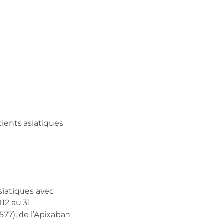
tients asiatiques
siatiques avec
012 au 31
77), de l’Apixaban