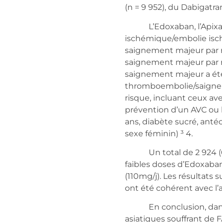
(n = 9 952), du Dabigatran
L’Edoxaban, l’Apixaban
ischémique/embolie isch
saignement majeur par ra
saignement majeur par r
saignement majeur a été
thromboembolie/saigneme
risque, incluant ceux ave
prévention d’un AVC ou
ans, diabète sucré, anté
sexe féminin) ³ 4.
Un total de 2 924 (64%)
faibles doses d’Edoxaban
(110mg/j). Les résultats 
ont été cohérent avec l’a
En conclusion, dans ce
asiatiques souffrant de