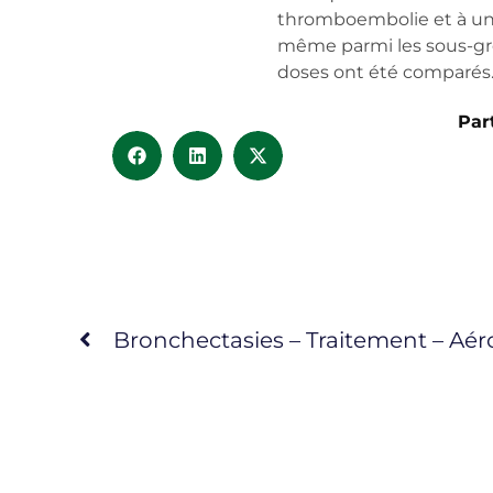
thromboembolie et à un m
même parmi les sous-grou
doses ont été comparés
Par
Bronchectasies – Traitement – Aér