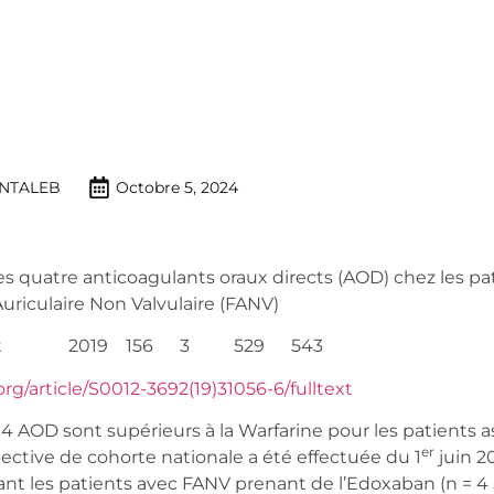
NTALEB
Octobre 5, 2024
des quatre anticoagulants oraux directs (AOD) chez les pa
 Auriculaire Non Valvulaire (FANV)
Chest 2019 156 3 529 543
org/article/S0012-3692(19)31056-6/fulltext
 AOD sont supérieurs à la Warfarine pour les patients a
er
ctive de cohorte nationale a été effectuée du 1
juin 2
t les patients avec FANV prenant de l’Edoxaban (n = 4 5