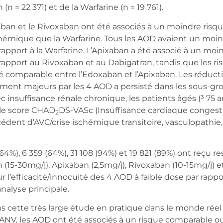
 (n = 22 371) et de la Warfarine (n = 19 761).
 et le Rivoxaban ont été associés à un moindre risqu
émique que la Warfarine. Tous les AOD avaient un moin
pport à la Warfarine. L’Apixaban a été associé à un moi
apport au Rivoxaban et au Dabigatran, tandis que les ri
 comparable entre l’Edoxaban et l’Apixaban. Les réduct
nt majeurs par les 4 AOD a persisté dans les sous-gr
c insuffisance rénale chronique, les patients âgés (³ 75 an
 le score CHAD
DS-VASc (Insuffisance cardiaque congesti
2
cédent d’AVC/crise ischémique transitoire, vasculopathie,
, 6 359 (64%), 31 108 (94%) et 19 821 (89%) ont reçu 
 (15-30mg/j), Apixaban (2,5mg/j), Rivoxaban (10-15mg/j) 
sur l’efficacité/innocuité des 4 AOD à faible dose par rappo
nalyse principale.
tte très large étude en pratique dans le monde réel 
 FANV, les AOD ont été associés à un risque comparable 