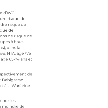
e d’AVC
dre risque de
ndre risque de
sque de
ions de risque de
oupes à haut-
s), dans la
ve, HTA, âge ³75
 âge 65-74 ans et
respectivement de
et Dabigatran
rt à la Warfarine
chez les
ou moindre de