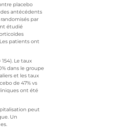
ontre placebo
c des antécédents
e randomisés par
ent étudié
orticoïdes
Les patients ont
154). Le taux
60% dans le groupe
liers et les taux
acebo de 47% vs
cliniques ont été
talisation peut
sque. Un
es.