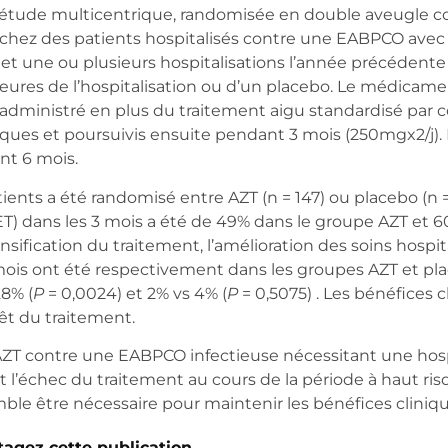
e étude multicentrique, randomisée en double aveugle c
ur chez des patients hospitalisés contre une EABPCO ave
 et une ou plusieurs hospitalisations l’année précédent
heures de l’hospitalisation ou d’un placebo. Le médicam
é administré en plus du traitement aigu standardisé par c
ques et poursuivis ensuite pendant 3 mois (250mgx2/j). 
nt 6 mois.
s a été randomisé entre AZT (n = 147) ou placebo (n = 
ET) dans les 3 mois a été de 49% dans le groupe AZT et 
ensification du traitement, l’amélioration des soins hospita
 mois ont été respectivement dans les groupes AZT et pl
28% (
P
= 0,0024) et 2% vs 4% (
P
= 0,5075) . Les bénéfices 
rêt du traitement.
 contre une EABPCO infectieuse nécessitant une hospi
t l’échec du traitement au cours de la période à haut ri
le être nécessaire pour maintenir les bénéfices cliniqu
tagez cette publication