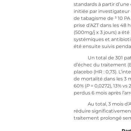
standards à partir d’un
initiée par investigate
de tabagisme de ³ 10 PA
prise d’AZT dans les 48 
(500mg/j x 3 jours) a ét
systémiques et antibioti
été ensuite suivis penda
Un total de 301 patient
d’échec du traitement (
placebo (HR : 0,73). L’int
de mortalité dans les 3
60% (
P
= 0,0272), 13% vs 
perdus 6 mois après l’ar
Au total, 3 mois d’AZT
réduire significativemen
traitement prolongé semb
Par