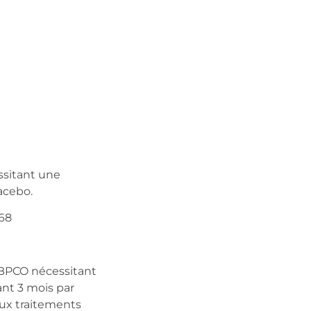
ssitant une
acebo.
68
BPCO nécessitant
ant 3 mois par
aux traitements