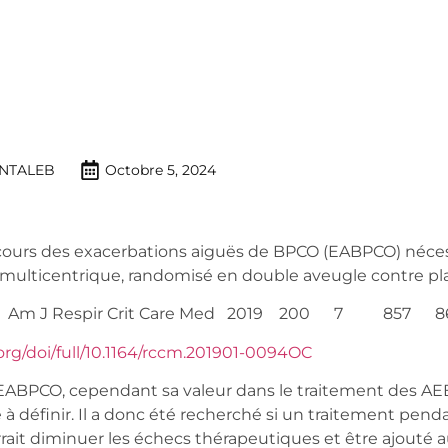
NTALEB
Octobre 5, 2024
cours des exacerbations aiguës de BPCO (EABPCO) néce
i multicentrique, randomisé en double aveugle contre pl
. Am J Respir Crit Care Med 2019 200 7 857 8
org/doi/full/10.1164/rccm.201901-0094OC
PCO, cependant sa valeur dans le traitement des AE
 à définir. Il a donc été recherché si un traitement pend
rait diminuer les échecs thérapeutiques et être ajouté 