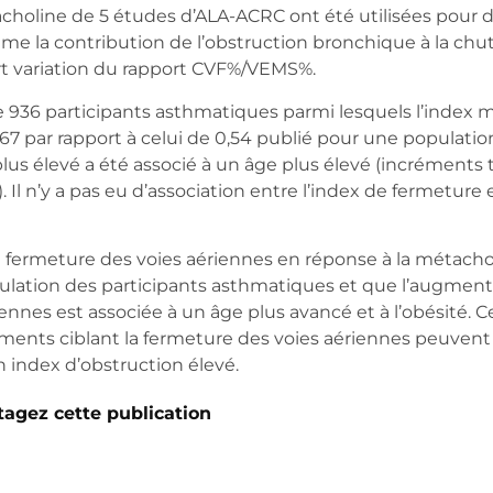
choline de 5 études d’ALA-ACRC ont été utilisées pour d
me la contribution de l’obstruction bronchique à la ch
t variation du rapport CVF%/VEMS%.
936 participants asthmatiques parmi lesquels l’index
,67 par rapport à celui de 0,54 publié pour une populati
us élevé a été associé à un âge plus élevé (incréments t
7). Il n’y a pas eu d’association entre l’index de fermeture 
ermeture des voies aériennes en réponse à la métachol
pulation des participants asthmatiques et que l’augment
ennes est associée à un âge plus avancé et à l’obésité. C
ements ciblant la fermeture des voies aériennes peuvent
n index d’obstruction élevé.
tagez cette publication