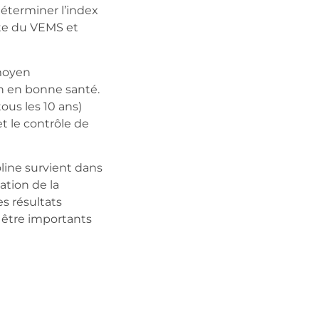
éterminer l’index
ute du VEMS et
 moyen
on en bonne santé.
ous les 10 ans)
et le contrôle de
ine survient dans
ation de la
es résultats
 être importants