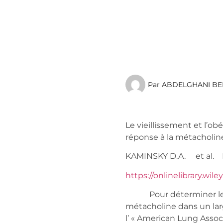
Par
ABDELGHANI BE
Le vieillissement et l’o
réponse à la métacholin
KAMINSKY D.A. et a
https://onlinelibrary.wil
Pour déterminer le deg
métacholine dans un lar
l’ « American Lung Assoc